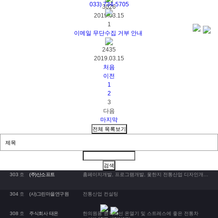
033)
734-5705
3026
2019.03.15
1
이메일 무단수집 거부 안내
2435
2019.03.15
처음
이전
1
2
3
다음
마지막
303
호
(주)산소프트
홈페이지개발, 프로그램개발, 옻한지 전통산업 디자인개발 및 경영컬설팅등
304
호
(사)그린마을연구원
전통산업 컨설팅
308
호
주식회사 태온
한의원용 원적외선 온열기 및 스트레스에 좋은 전통차