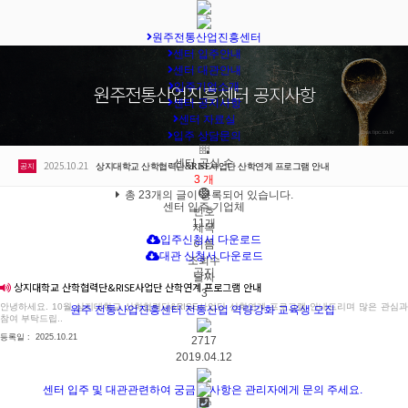
원주전통산업진흥센터
센터 입주안내
센터 대관안내
입주기업소개
원주전통산업진흥센터 공지사항
센터 공지사항
센터 자료실
입주 상담문의
www.tipc.co.kr
센터 공실 수
2025.10.21
상지대학교 산학협력단&RISE사업단 산학연계 프로그램 안내
공지
3
개
총
23개
의 글이 등록되어 있습니다.
센터 입주 기업체
번호
11
개
제목
입주신청서 다운로드
이름
대관 신청서 다운로드
조회수
공지
날짜
상지대학교 산학협력단&RISE사업단 산학연계 프로그램 안내
3
안녕하세요. 10월 상지대학교 산학협력단&RISE사업단 산학연계 프로그램 안내드리며 많은 관심과
원주 전통산업진흥센터 전통산업 역량강화 교육생 모집
참여 부탁드립..
등록일 : 2025.10.21
2717
2019.04.12
2
센터 입주 및 대관관련하여 궁금한 사항은 관리자에게 문의 주세요.