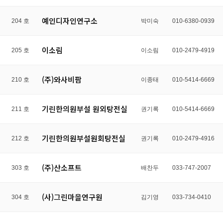
예인디자인연구소
204 호
박미숙
010-6380-0939
이소림
205 호
이소림
010-2479-4919
(주)와사비팜
210 호
이종태
010-5414-6669
기린한의원부설 원외탕전실
211 호
권기록
010-5414-6669
기린한의원부설원회탕전실
212 호
권기록
010-2479-4916
(주)산소프트
303 호
배찬두
033-747-2007
(사)그린마을연구원
304 호
김기영
033-734-0410