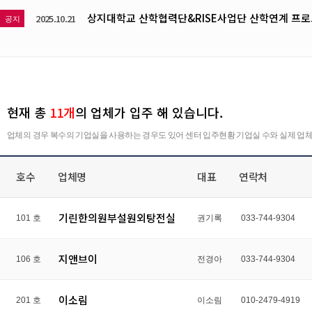
상지대학교 산학협력단&RISE사업단 산학연계 프로
2025.10.21
공지
현재 총
11개
의 업체가 입주 해 있습니다.
업체의 경우 복수의 기업실을 사용하는 경우도 있어 센터 입주현황 기업실 수와 실제 업
호수
업체명
대표
연락처
기린한의원부설원외탕전실
101 호
권기록
033-744-9304
지앤브이
106 호
전경아
033-744-9304
이소림
201 호
이소림
010-2479-4919