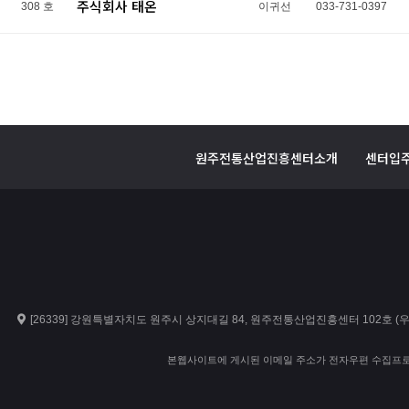
주식회사 태온
308 호
이귀선
033-731-0397
원주전통산업진흥센터소개
센터입
[26339] 강원특별자치도 원주시 상지대길 84, 원주전통산업진흥센터 102호 
본웹사이트에 게시된 이메일 주소가 전자우편 수집프로